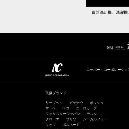
食器洗い機、洗濯機
雑誌で見た、
ニッポー・コーポレーショ
取扱ブランド
リープヘル
ガゲナウ
ボッシュ
マーベ
ベコ
ユーロカーブ
フォルスタージャパン
デルタ
グローエ
ブリゾ
シーガルフォー
キッツ
ボルネード