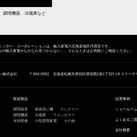
、調理機器、冷蔵庫など
ニッポー・コーポレーションは、輸入家電の北海道地区代理店です。
あの輸入家電がなかなか見つからない…。そんなときはお気軽にご相談ください。
ン株式会社
〒004-0062 北海道札幌市厚別区厚別西2条1丁目5-18 スクーデリア
取扱製品
設置事例
調理器具
食器洗い機
ランドリー
ショールー
調理機器
冷蔵庫
ワインセラー
よくあるご
水栓関連
小型調理家電
その他
会社概要