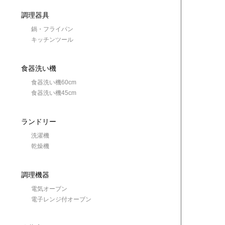
調理器具
鍋・フライパン
キッチンツール
食器洗い機
食器洗い機60cm
食器洗い機45cm
ランドリー
洗濯機
乾燥機
調理機器
電気オーブン
電子レンジ付オーブン