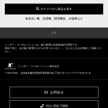
カテゴリから製品を探す
食器洗い機、洗濯機、調理機器、冷蔵庫など
ニッポー・コーポレーションは、輸入家電の北海道地区代理店です。
雑誌で見た、あの輸入家電がなかなか見つからない…。そんなときはお気軽にご相談くだ
さい。
ニッポー・コーポレーション株式会社
〒004-0062 北海道札幌市厚別区厚別西2条1丁目5-18 スクーデリア518 1F 左
お問合せ
011-350-7389