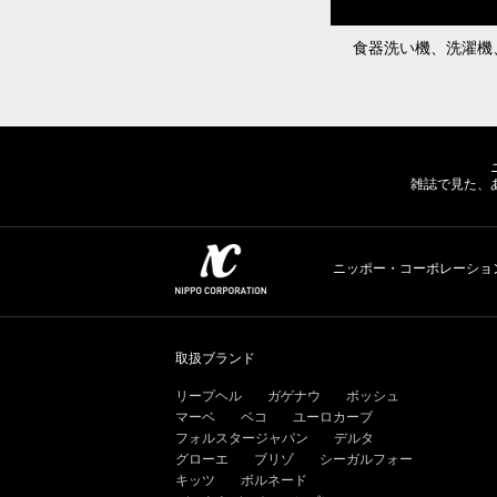
食器洗い機、洗濯機
雑誌で見た、
ニッポー・コーポレーショ
取扱ブランド
リープヘル
ガゲナウ
ボッシュ
マーベ
ベコ
ユーロカーブ
フォルスタージャパン
デルタ
グローエ
ブリゾ
シーガルフォー
キッツ
ボルネード