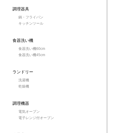
調理器具
鍋・フライパン
キッチンツール
食器洗い機
食器洗い機60cm
食器洗い機45cm
ランドリー
洗濯機
乾燥機
調理機器
電気オーブン
電子レンジ付オーブン