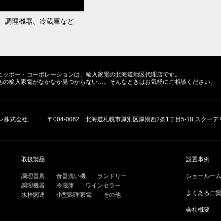
、調理機器、冷蔵庫など
ニッポー・コーポレーションは、輸入家電の北海道地区代理店です。
あの輸入家電がなかなか見つからない…。そんなときはお気軽にご相談ください。
ン株式会社
〒004-0062 北海道札幌市厚別区厚別西2条1丁目5-18 スクーデリア
取扱製品
設置事例
調理器具
食器洗い機
ランドリー
ショールー
調理機器
冷蔵庫
ワインセラー
よくあるご
水栓関連
小型調理家電
その他
会社概要